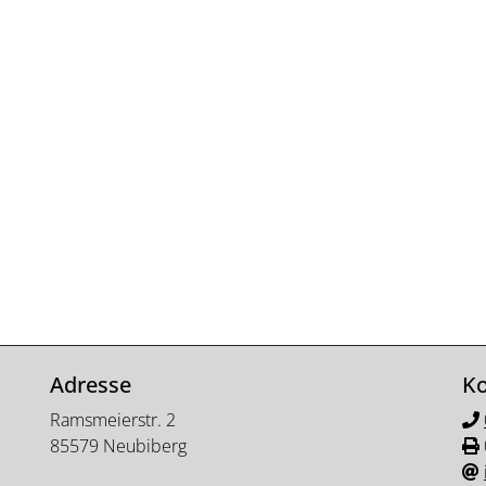
Adresse
Ko
Ramsmeierstr. 2
85579 Neubiberg