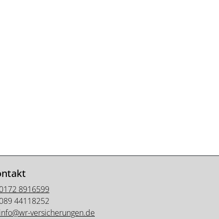
ntakt
0172 8916599
089 44118252
info@wr-versicherungen.de